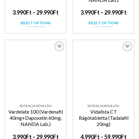
3.990
Ft
–
29.990
Ft
3.990
Ft
–
29.990
Ft
SELECT OPTIONS
SELECT OPTIONS
Kedvencekhez
Kedvencekhez
POTENCIANÖVELŐK
POTENCIANÖVELŐK
Vardelate 100 (Vardenafil
Vidalista CT
40mg+Dapoxetin 60mg,
Rágótabletta (Tadalafil
NANDA Lab.)
20mg)
3.990
Ft
–
29.990
Ft
4.990
Ft
–
59.990
Ft