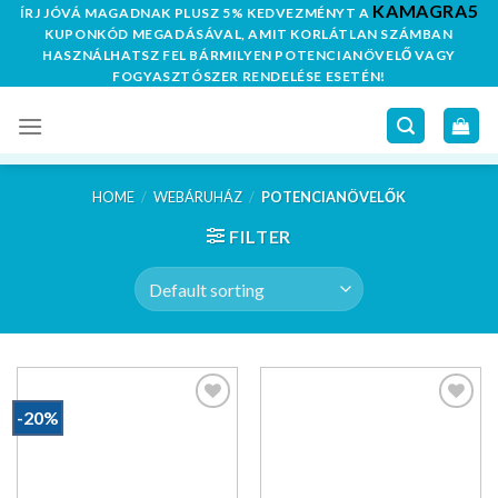
KAMAGRA5
Skip
ÍRJ JÓVÁ MAGADNAK PLUSZ 5% KEDVEZMÉNYT A
KUPONKÓD MEGADÁSÁVAL, AMIT KORLÁTLAN SZÁMBAN
to
HASZNÁLHATSZ FEL BÁRMILYEN POTENCIANÖVELŐ VAGY
content
FOGYASZTÓSZER RENDELÉSE ESETÉN!
HOME
/
WEBÁRUHÁZ
/
POTENCIANÖVELŐK
FILTER
-20%
Kedvencekhez
Kedvencekhez