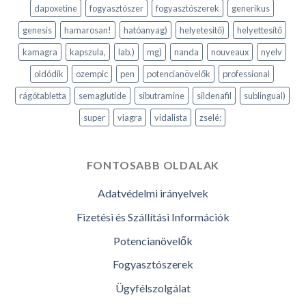
dapoxetine
fogyasztószer
fogyasztószerek
generikus
genesis
hamarosan!
hatóanyag)
helyetesitő)
helyettesítő
kamagra
kapszula,
lab.)
mg)
nanda
nouveaux
nyelv
oldódik
ozempic
pen
potencianövelők
professional
rágótabletta
semaglutide
sibutramine
sildenafil
sublingual)
super
viagra
vidalista
zselé:
FONTOSABB OLDALAK
Adatvédelmi irányelvek
Fizetési és Szállítási Információk
Potencianövelők
Fogyasztószerek
Ügyfélszolgálat