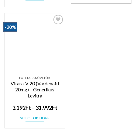
-20%
Kedvencekhez
POTENCIANÖVELŐK
Vitara-V 20 (Vardenafil
20mg) – Generikus
Levitra
3.192
Ft
–
31.992
Ft
SELECT OPTIONS