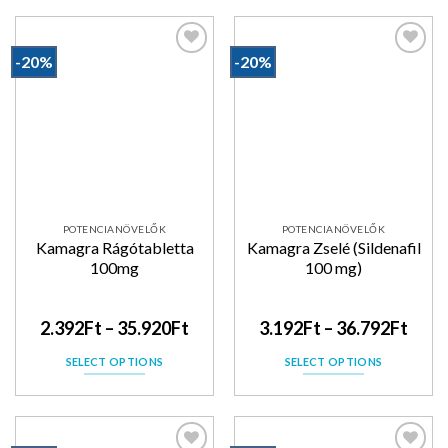
-20%
-20%
Kedvencekhez
Kedvencekhez
POTENCIANÖVELŐK
POTENCIANÖVELŐK
Kamagra Rágótabletta
Kamagra Zselé (Sildenafil
100mg
100 mg)
2.392
Ft
–
35.920
Ft
3.192
Ft
–
36.792
Ft
SELECT OPTIONS
SELECT OPTIONS