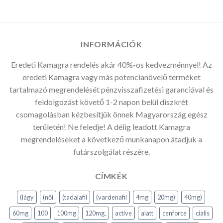
INFORMÁCIÓK
Eredeti Kamagra rendelés akár 40%-os kedvezménnyel! Az
eredeti Kamagra vagy más potencianövelő terméket
tartalmazó megrendelését pénzvisszafizetési garanciával és
feldolgozást követő 1-2 napon belül diszkrét
csomagolásban kézbesítjük önnek Magyarország egész
területén! Ne feledje! A délig leadott Kamagra
megrendeléseket a következő munkanapon átadjuk a
futárszolgálat részére.
CÍMKÉK
(lágy
(női
(tadalafil
(vardenafil
4mg
20mg)
40mg)
60mg
100
100mg
120mg,
active
alatt
cenforce
cialis