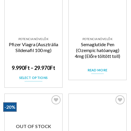
POTENCIANÖVELŐK
POTENCIANÖVELŐK
Pfizer Viagra (Ausztrália
Semaglutide Pen
Sildenafil 100 mg)
(Ozempic hatóanyag)
4mg (Előre töltött toll)
9.990
Ft
–
29.970
Ft
READ MORE
SELECT OPTIONS
-20%
Kedvencekhez
Kedvencekhez
OUT OF STOCK