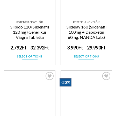
POTENCIANÖVELŐK
POTENCIANÖVELŐK
Silbido 120 (Sildenafil
Sildelay 160 (Sildenafil
120 mg) Generikus
100mg + Dapoxetin
Viagra Tabletta
60mg, NANDA Lab.)
2.792
Ft
–
32.392
Ft
3.990
Ft
–
29.990
Ft
SELECT OPTIONS
SELECT OPTIONS
-20%
Kedvencekhez
Kedvencekhez