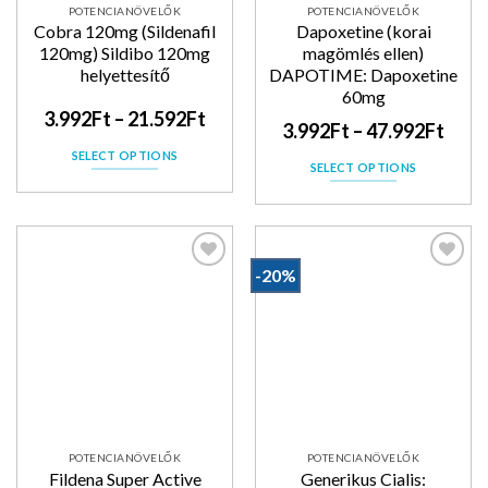
POTENCIANÖVELŐK
POTENCIANÖVELŐK
Cobra 120mg (Sildenafil
Dapoxetine (korai
120mg) Sildibo 120mg
magömlés ellen)
helyettesítő
DAPOTIME: Dapoxetine
60mg
3.992
Ft
–
21.592
Ft
3.992
Ft
–
47.992
Ft
SELECT OPTIONS
SELECT OPTIONS
-20%
Kedvencekhez
Kedvencekhez
POTENCIANÖVELŐK
POTENCIANÖVELŐK
Fildena Super Active
Generikus Cialis: