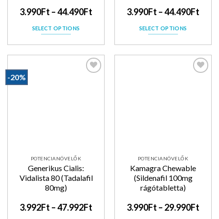
3.990
Ft
–
44.490
Ft
3.990
Ft
–
44.490
Ft
SELECT OPTIONS
SELECT OPTIONS
-20%
Kedvencekhez
Kedvencekhez
POTENCIANÖVELŐK
POTENCIANÖVELŐK
Generikus Cialis:
Kamagra Chewable
Vidalista 80 (Tadalafil
(Sildenafil 100mg
80mg)
rágótabletta)
3.992
Ft
–
47.992
Ft
3.990
Ft
–
29.990
Ft