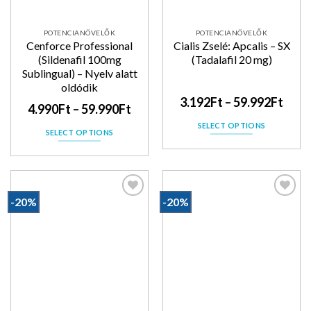
POTENCIANÖVELŐK
POTENCIANÖVELŐK
Cenforce Professional
Cialis Zselé: Apcalis – SX
(Sildenafil 100mg
(Tadalafil 20 mg)
Sublingual) – Nyelv alatt
oldódik
3.192
Ft
–
59.992
Ft
4.990
Ft
–
59.990
Ft
SELECT OPTIONS
SELECT OPTIONS
-20%
-20%
Kedvencekhez
Kedvencekhez