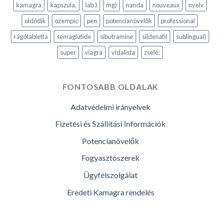
kamagra
kapszula,
lab.)
mg)
nanda
nouveaux
nyelv
oldódik
ozempic
pen
potencianövelők
professional
rágótabletta
semaglutide
sibutramine
sildenafil
sublingual)
super
viagra
vidalista
zselé:
FONTOSABB OLDALAK
Adatvédelmi irányelvek
Fizetési és Szállítási Információk
Potencianövelők
Fogyasztószerek
Ügyfélszolgálat
Eredeti Kamagra rendelés