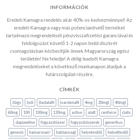
INFORMÁCIÓK
Eredeti Kamagra rendelés akár 40%-os kedvezménnyel! Az
eredeti Kamagra vagy más potencianövelő terméket
tartalmazó megrendelését pénzvisszafizetési garanciával és
feldolgozást követő 1-2 napon belül diszkrét
csomagolásban kézbesítjük önnek Magyarország egész
területén! Ne feledje! A délig leadott Kamagra
megrendeléseket a következő munkanapon átadjuk a
futárszolgálat részére.
CÍMKÉK
(lágy
(női
(tadalafil
(vardenafil
4mg
20mg)
40mg)
60mg
100
100mg
120mg,
active
alatt
cenforce
cialis
dapoxetine
fogyasztószer
fogyasztószerek
generikus
genesis
hamarosan!
hatóanyag)
helyetesitő)
helyettesítő