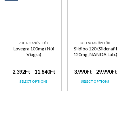
Kedvencekhez
Kedvencekhez
POTENCIANÖVELŐK
POTENCIANÖVELŐK
Lovegra 100mg (Női
Sildibo 120 (Sildenafil
Viagra)
120mg, NANDA Lab.)
2.392
Ft
–
11.840
Ft
3.990
Ft
–
29.990
Ft
SELECT OPTIONS
SELECT OPTIONS