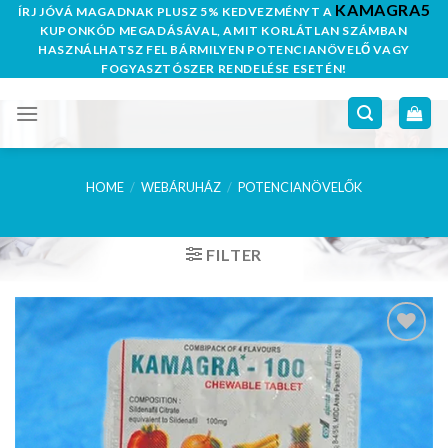
KAMAGRA5
Skip
ÍRJ JÓVÁ MAGADNAK PLUSZ 5% KEDVEZMÉNYT A
KUPONKÓD MEGADÁSÁVAL, AMIT KORLÁTLAN SZÁMBAN
to
HASZNÁLHATSZ FEL BÁRMILYEN POTENCIANÖVELŐ VAGY
content
FOGYASZTÓSZER RENDELÉSE ESETÉN!
HOME
/
WEBÁRUHÁZ
/
POTENCIANÖVELŐK
FILTER
Kedvencekhez