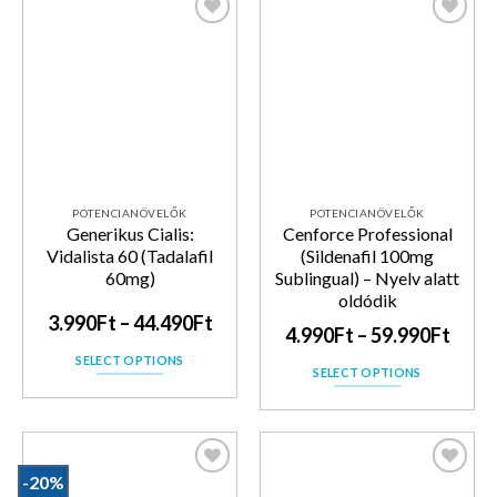
Kedvencekhez
Kedvencekhez
POTENCIANÖVELŐK
POTENCIANÖVELŐK
Generikus Cialis:
Cenforce Professional
Vidalista 60 (Tadalafil
(Sildenafil 100mg
60mg)
Sublingual) – Nyelv alatt
oldódik
3.990
Ft
–
44.490
Ft
4.990
Ft
–
59.990
Ft
SELECT OPTIONS
SELECT OPTIONS
-20%