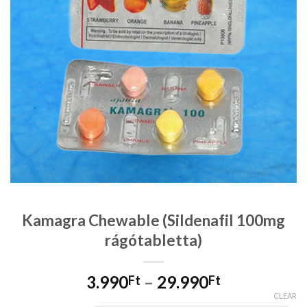
Kamagra Chewable (Sildenafil 100mg
rágótabletta)
3.990
–
29.990
Ft
Ft
CLEAR