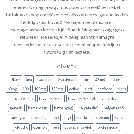
eredeti Kamagra vagy más potencianövelő terméket
tartalmazó megrendelését pénzvisszafizetési garanciával és
feldolgozást követő 1-2 napon belül diszkrét
csomagolásban kézbesítjük önnek Magyarország egész
területén! Ne feledje! A délig leadott Kamagra
megrendeléseket a következő munkanapon átadjuk a
futárszolgálat részére.
CÍMKÉK
(lágy
(női
(tadalafil
(vardenafil
4mg
20mg)
40mg)
60mg
100
100mg
120mg,
active
alatt
cenforce
cialis
dapoxetine
fogyasztószer
fogyasztószerek
generikus
genesis
hamarosan!
hatóanyag)
helyetesitő)
helyettesítő
kamagra
kapszula,
lab.)
mg)
nanda
nouveaux
nyelv
oldódik
ozempic
pen
potencianövelők
professional