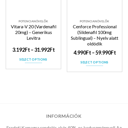
POTENCIANÖVELŐK
POTENCIANÖVELŐK
Vitara-V 20 (Vardenafil
Cenforce Professional
20mg) – Generikus
(Sildenafil 100mg
Levitra
Sublingual) – Nyelv alatt
oldódik
3.192
Ft
–
31.992
Ft
4.990
Ft
–
59.990
Ft
SELECT OPTIONS
SELECT OPTIONS
INFORMÁCIÓK
Eredeti Kamagra rendelés akár 40%-os kedvezménnyel! Az