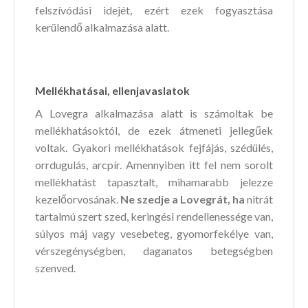
felszívódási idejét, ezért ezek fogyasztása
kerülendő alkalmazása alatt.
Mellékhatásai, ellenjavaslatok
A Lovegra alkalmazása alatt is számoltak be
mellékhatásoktól, de ezek átmeneti jellegűek
voltak. Gyakori mellékhatások fejfájás, szédülés,
orrdugulás, arcpír. Amennyiben itt fel nem sorolt
mellékhatást tapasztalt, mihamarabb jelezze
kezelőorvosának.
Ne szedje a Lovegrát, ha
nitrát
tartalmú szert szed, keringési rendellenessége van,
súlyos máj vagy vesebeteg, gyomorfekélye van,
vérszegénységben, daganatos betegségben
szenved.