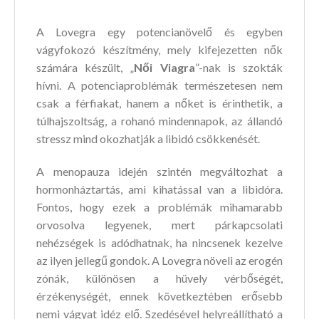
A Lovegra egy potencianövelő és egyben
vágyfokozó készítmény, mely kifejezetten nők
számára készült, „
Női Viagra
”-nak is szokták
hívni. A potenciaproblémák természetesen nem
csak a férfiakat, hanem a nőket is érinthetik, a
túlhajszoltság, a rohanó mindennapok, az állandó
stressz mind okozhatják a libidó csökkenését.
A menopauza idején szintén megváltozhat a
hormonháztartás, ami kihatással van a libidóra.
Fontos, hogy ezek a problémák mihamarabb
orvosolva legyenek, mert párkapcsolati
nehézségek is adódhatnak, ha nincsenek kezelve
az ilyen jellegű gondok. A Lovegra növeli az erogén
zónák, különösen a hüvely vérbőségét,
érzékenységét, ennek következtében erősebb
nemi vágyat idéz elő. Szedésével helyreállítható a