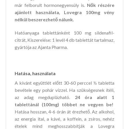
már felborult hormonegyensúly is.
Nők részére
ajánlott használata, Lovegra 100mg vény
nélkül beszerezhető nálunk.
Hatóanyaga tablettánként 100 mg sildenafil-
citrát, Kiszerelése: 1 levél 4 db tablettát tartalmaz,
gyártója az Ajanta Pharma.
Hatása, használata
A kívánt együttlét előtt 30-60 perccel ½ tabletta
bevétele egy pohár vízzel. Ha szükségesnek ítéli,
az adag megduplázható.
24 óra alatt 1
tablettánál (100mg) többet ne vegyen be!
Hatása hosszan, 4-6 órán át érezhető. Az alkohol,
az energia ital, a kávé, a koffein, a zsíros, nehéz
ételek mind meghosszabbítják a Lovegra