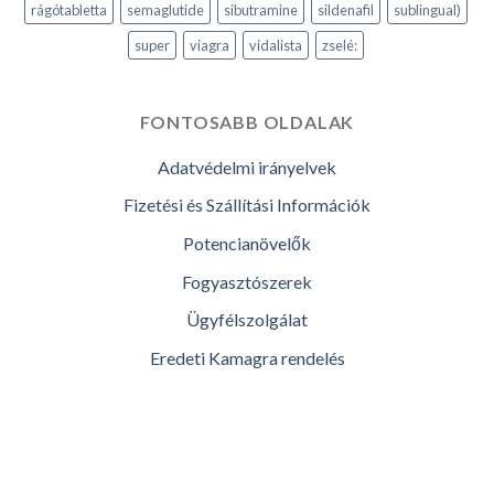
rágótabletta
semaglutide
sibutramine
sildenafil
sublingual)
super
viagra
vidalista
zselé:
FONTOSABB OLDALAK
Adatvédelmi irányelvek
Fizetési és Szállítási Információk
Potencianövelők
Fogyasztószerek
Ügyfélszolgálat
Eredeti Kamagra rendelés