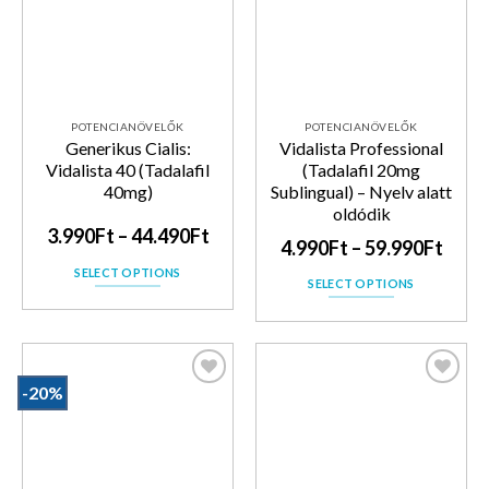
POTENCIANÖVELŐK
POTENCIANÖVELŐK
Generikus Cialis:
Vidalista Professional
Vidalista 40 (Tadalafil
(Tadalafil 20mg
40mg)
Sublingual) – Nyelv alatt
oldódik
3.990
Ft
–
44.490
Ft
4.990
Ft
–
59.990
Ft
SELECT OPTIONS
SELECT OPTIONS
-20%
Kedvencekhez
Kedvencekhez