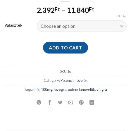
2.392
–
11.840
Ft
Ft
CLEAR
Választék
ADD TO CART
SKU:
lo
Category:
Potencianövelők
Tags:
(női
,
100mg
,
lovegra
,
potencianövelők
,
viagra