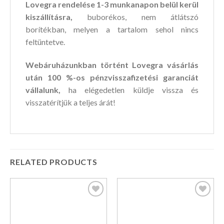
Lovegra rendelése 1-3 munkanapon belül kerül
kiszállításra,
buborékos, nem átlátszó
borítékban, melyen a tartalom sehol nincs
feltüntetve.
Webáruházunkban történt Lovegra vásárlás
után 100 %-os pénzvisszafizetési garanciát
vállalunk,
ha elégedetlen küldje vissza és
visszatérítjük a teljes árát!
RELATED PRODUCTS
Kedvencekhez
Kedvencekhez