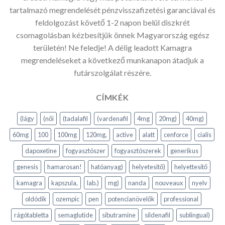
tartalmazó megrendelését pénzvisszafizetési garanciával és
feldolgozást követő 1-2 napon belül diszkrét
csomagolásban kézbesítjük önnek Magyarország egész
területén! Ne feledje! A délig leadott Kamagra
megrendeléseket a következő munkanapon átadjuk a
futárszolgálat részére.
CÍMKÉK
(lágy
(női
(tadalafil
(vardenafil
4mg
20mg)
40mg)
60mg
100
100mg
120mg,
active
alatt
cenforce
cialis
dapoxetine
fogyasztószer
fogyasztószerek
generikus
genesis
hamarosan!
hatóanyag)
helyetesitő)
helyettesítő
kamagra
kapszula,
lab.)
mg)
nanda
nouveaux
nyelv
oldódik
ozempic
pen
potencianövelők
professional
rágótabletta
semaglutide
sibutramine
sildenafil
sublingual)