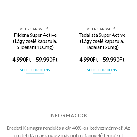
POTENCIANÖVELŐK
POTENCIANÖVELŐK
Fildena Super Active
Tadalista Super Active
(Lágy zselé kapszula,
(Lágy zselé kapszula,
Sildenafil 100mg)
Tadalafil 20mg)
4.990
Ft
–
59.990
Ft
4.990
Ft
–
59.990
Ft
SELECT OPTIONS
SELECT OPTIONS
INFORMÁCIÓK
Eredeti Kamagra rendelés akár 40%-os kedvezménnyel! Az
eredeti Kamagra vagy más potencianövelő terméket