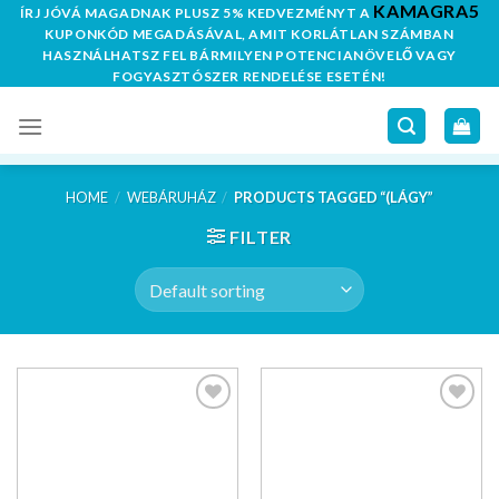
KAMAGRA5
Skip
ÍRJ JÓVÁ MAGADNAK PLUSZ 5% KEDVEZMÉNYT A
KUPONKÓD MEGADÁSÁVAL, AMIT KORLÁTLAN SZÁMBAN
to
HASZNÁLHATSZ FEL BÁRMILYEN POTENCIANÖVELŐ VAGY
content
FOGYASZTÓSZER RENDELÉSE ESETÉN!
HOME
/
WEBÁRUHÁZ
/
PRODUCTS TAGGED “(LÁGY”
FILTER
Kedvencekhez
Kedvencekhez