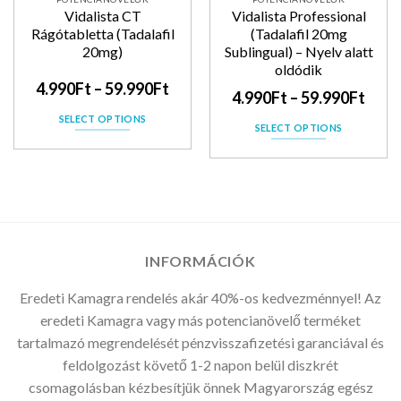
Vidalista CT
Vidalista Professional
Rágótabletta (Tadalafil
(Tadalafil 20mg
20mg)
Sublingual) – Nyelv alatt
oldódik
4.990
Ft
–
59.990
Ft
4.990
Ft
–
59.990
Ft
SELECT OPTIONS
SELECT OPTIONS
INFORMÁCIÓK
Eredeti Kamagra rendelés akár 40%-os kedvezménnyel! Az
eredeti Kamagra vagy más potencianövelő terméket
tartalmazó megrendelését pénzvisszafizetési garanciával és
feldolgozást követő 1-2 napon belül diszkrét
csomagolásban kézbesítjük önnek Magyarország egész