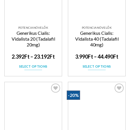
POTENCIANÖVELŐK
POTENCIANÖVELŐK
Generikus Cialis:
Generikus Cialis:
Vidalista 20 (Tadalafil
Vidalista 40 (Tadalafil
20mg)
40mg)
2.392
Ft
–
23.192
Ft
3.990
Ft
–
44.490
Ft
SELECT OPTIONS
SELECT OPTIONS
-20%
Kedvencekhez
Kedvencekhez