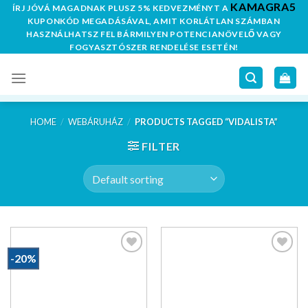
KAMAGRA5
Skip
ÍRJ JÓVÁ MAGADNAK PLUSZ 5% KEDVEZMÉNYT A
KUPONKÓD MEGADÁSÁVAL, AMIT KORLÁTLAN SZÁMBAN
to
HASZNÁLHATSZ FEL BÁRMILYEN POTENCIANÖVELŐ VAGY
content
FOGYASZTÓSZER RENDELÉSE ESETÉN!
HOME
/
WEBÁRUHÁZ
/
PRODUCTS TAGGED “VIDALISTA”
FILTER
-20%
Kedvencekhez
Kedvencekhez