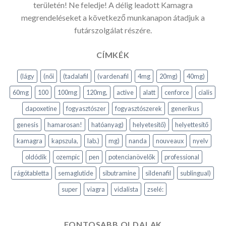
területén! Ne feledje! A délig leadott Kamagra
megrendeléseket a következő munkanapon átadjuk a
futárszolgálat részére.
CÍMKÉK
(lágy
(női
(tadalafil
(vardenafil
4mg
20mg)
40mg)
60mg
100
100mg
120mg,
active
alatt
cenforce
cialis
dapoxetine
fogyasztószer
fogyasztószerek
generikus
genesis
hamarosan!
hatóanyag)
helyetesitő)
helyettesítő
kamagra
kapszula,
lab.)
mg)
nanda
nouveaux
nyelv
oldódik
ozempic
pen
potencianövelők
professional
rágótabletta
semaglutide
sibutramine
sildenafil
sublingual)
super
viagra
vidalista
zselé:
FONTOSABB OLDALAK