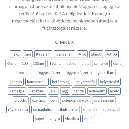
csomagolásban kézbesítjük önnek Magyarország egész
területén! Ne feledje! A délig leadott Kamagra
megrendeléseket a következő munkanapon átadjuk a
futárszolgálat részére.
CÍMKÉK
(lágy
(női
(tadalafil
(vardenafil
4mg
20mg)
40mg)
60mg
100
100mg
120mg,
active
alatt
cenforce
cialis
dapoxetine
fogyasztószer
fogyasztószerek
generikus
genesis
hamarosan!
hatóanyag)
helyetesitő)
helyettesítő
kamagra
kapszula,
lab.)
mg)
nanda
nouveaux
nyelv
oldódik
ozempic
pen
potencianövelők
professional
rágótabletta
semaglutide
sibutramine
sildenafil
sublingual)
super
viagra
vidalista
zselé: