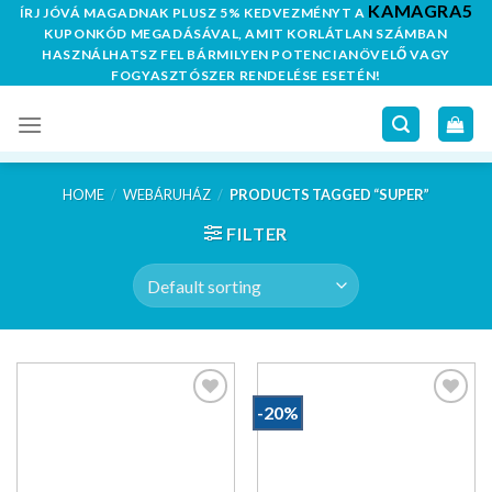
KAMAGRA5
Skip
ÍRJ JÓVÁ MAGADNAK PLUSZ 5% KEDVEZMÉNYT A
KUPONKÓD MEGADÁSÁVAL, AMIT KORLÁTLAN SZÁMBAN
to
HASZNÁLHATSZ FEL BÁRMILYEN POTENCIANÖVELŐ VAGY
content
FOGYASZTÓSZER RENDELÉSE ESETÉN!
HOME
/
WEBÁRUHÁZ
/
PRODUCTS TAGGED “SUPER”
FILTER
-20%
Kedvencekhez
Kedvencekhez