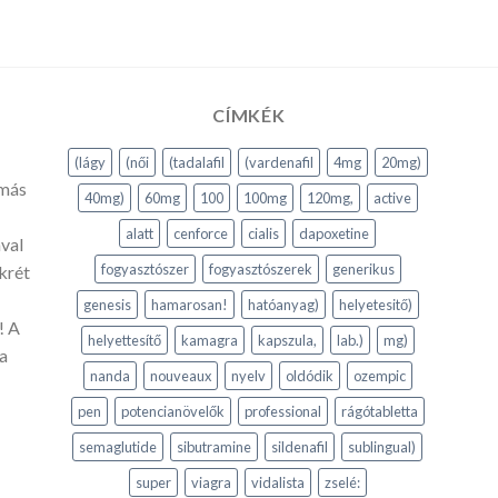
CÍMKÉK
(lágy
(női
(tadalafil
(vardenafil
4mg
20mg)
 más
40mg)
60mg
100
100mg
120mg,
active
alatt
cenforce
cialis
dapoxetine
val
fogyasztószer
fogyasztószerek
generikus
krét
genesis
hamarosan!
hatóanyag)
helyetesitő)
! A
helyettesítő
kamagra
kapszula,
lab.)
mg)
a
nanda
nouveaux
nyelv
oldódik
ozempic
pen
potencianövelők
professional
rágótabletta
semaglutide
sibutramine
sildenafil
sublingual)
super
viagra
vidalista
zselé: