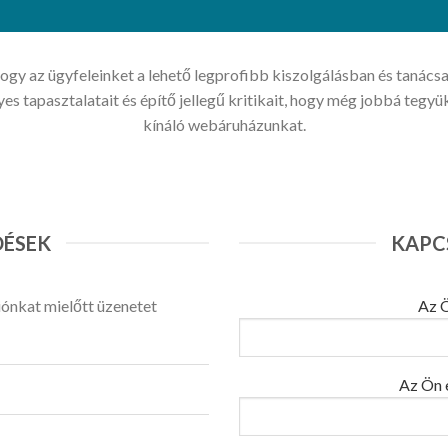
gy az ügyfeleinket a lehető legprofibb kiszolgálásban és tanácsa
 tapasztalatait és építő jellegű kritikait, hogy még jobbá tegy
kínáló webáruházunkat.
DÉSEK
KAPC
iónkat mielőtt üzenetet
Az Ö
Az Ön 