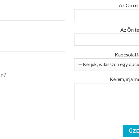
Az Ön re
Az Ön te
Kapcsolatfe
án?
Kérem, írja m