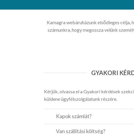
Kamagra webáruházunk elsődleges célja, ho
számunkra, hogy megossza velünk személyes
GYAKORI KÉR
Kérjük, olvassa el a Gyakori kérdések szekc
küldene ügyfélszolgálatunk részére.
Kapok számlát?
Van szállítási költség?