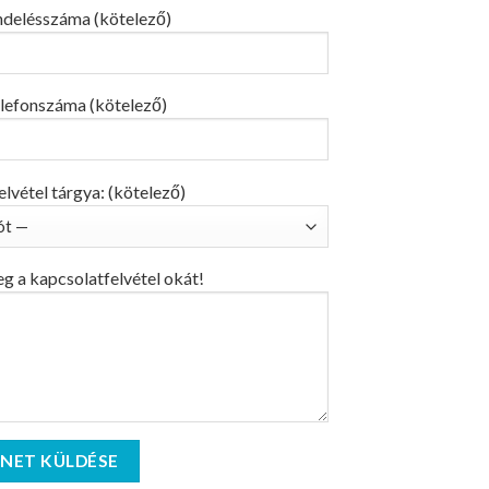
ndelésszáma (kötelező)
lefonszáma (kötelező)
lvétel tárgya: (kötelező)
eg a kapcsolatfelvétel okát!