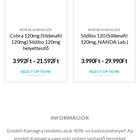
POTENCIANÖVELŐK
POTENCIANÖVELŐK
Cobra 120mg (Sildenafil
Sildibo 120 (Sildenafil
120mg) Sildibo 120mg
120mg, NANDA Lab.)
helyettesítő
3.992
Ft
–
21.592
Ft
3.990
Ft
–
29.990
Ft
SELECT OPTIONS
SELECT OPTIONS
INFORMÁCIÓK
Eredeti Kamagra rendelés akár 40%-os kedvezménnyel! Az
eredeti Kamagra vagy más potencianövelő terméket