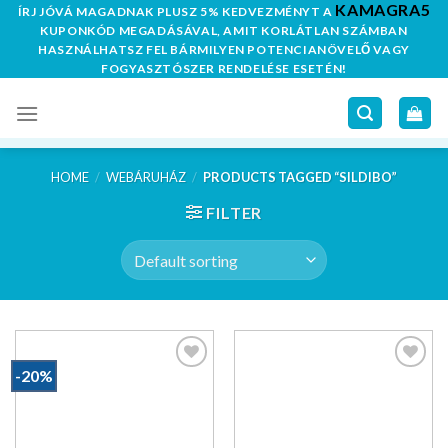
KAMAGRA5
Skip
ÍRJ JÓVÁ MAGADNAK PLUSZ 5% KEDVEZMÉNYT A
KUPONKÓD MEGADÁSÁVAL, AMIT KORLÁTLAN SZÁMBAN
to
HASZNÁLHATSZ FEL BÁRMILYEN POTENCIANÖVELŐ VAGY
content
FOGYASZTÓSZER RENDELÉSE ESETÉN!
HOME
/
WEBÁRUHÁZ
/
PRODUCTS TAGGED “SILDIBO”
FILTER
-20%
Kedvencekhez
Kedvencekhez