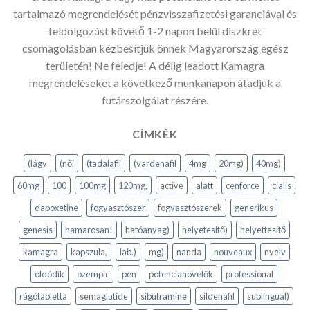
tartalmazó megrendelését pénzvisszafizetési garanciával és
feldolgozást követő 1-2 napon belül diszkrét
csomagolásban kézbesítjük önnek Magyarország egész
területén! Ne feledje! A délig leadott Kamagra
megrendeléseket a következő munkanapon átadjuk a
futárszolgálat részére.
CÍMKÉK
(lágy
(női
(tadalafil
(vardenafil
4mg
20mg)
40mg)
60mg
100
100mg
120mg,
active
alatt
cenforce
cialis
dapoxetine
fogyasztószer
fogyasztószerek
generikus
genesis
hamarosan!
hatóanyag)
helyetesitő)
helyettesítő
kamagra
kapszula,
lab.)
mg)
nanda
nouveaux
nyelv
oldódik
ozempic
pen
potencianövelők
professional
rágótabletta
semaglutide
sibutramine
sildenafil
sublingual)