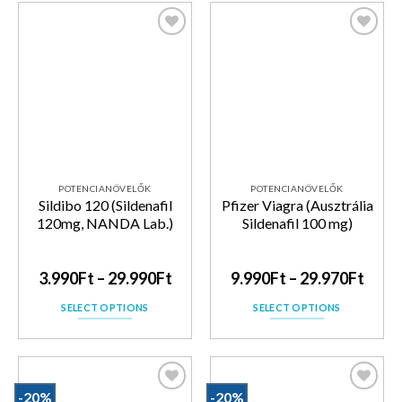
Kedvencekhez
Kedvencekhez
POTENCIANÖVELŐK
POTENCIANÖVELŐK
Sildibo 120 (Sildenafil
Pfizer Viagra (Ausztrália
120mg, NANDA Lab.)
Sildenafil 100 mg)
3.990
Ft
–
29.990
Ft
9.990
Ft
–
29.970
Ft
SELECT OPTIONS
SELECT OPTIONS
-20%
-20%