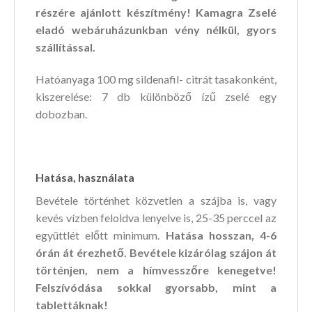
részére ajánlott készítmény! Kamagra Zselé
eladó webáruházunkban vény nélkül, gyors
szállítással.
Hatóanyaga 100 mg sildenafil- citrát tasakonként,
kiszerelése: 7 db különböző ízű zselé egy
dobozban.
Hatása, használata
Bevétele történhet közvetlen a szájba is, vagy
kevés vízben feloldva lenyelve is, 25-35 perccel az
együttlét előtt minimum.
Hatása hosszan, 4-6
órán át érezhető.
Bevétele kizárólag szájon át
történjen, nem a hímvesszőre kenegetve!
Felszívódása sokkal gyorsabb, mint a
tablettáknak!