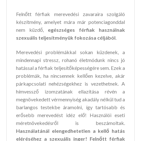
Felnőtt férfiak merevedési zavaraira szolgáló
készítmény, amelyet mára már potenciagonddal
nem küzdő,
egészséges férfiak használnak
szexuális teljesítményük fokozása céljából
.
Merevedési problémákkal sokan küzdenek, a
mindennapi stressz, rohanó életmódunk nincs jó
hatással a férfiak teljesítőképességére sem. Ezek a
problémák, ha nincsennek kellően kezelve, akár
párkapcsolati nehézségekhez is vezethetnek. A
hímvessző izomzatának ellazítása révén a
megnövekedett vérmennyiség akadály nélkül tud a
barlangos testekbe áramolni, így tartósabb és
erősebb merevedést idéz elő! Használói eseti
méretnövekedésről is beszámoltak.
Használatánál elengedhetetlen a kellő hatás
eléréséhez a szexuális inger! Felnőtt férfiak