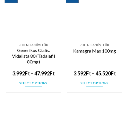
Kedvencekhez
Kedvencekhez
POTENCIANÖVELŐK
POTENCIANÖVELŐK
Generikus Cialis:
Kamagra Max 100mg
Vidalista 80 (Tadalafil
80mg)
3.992
Ft
–
47.992
Ft
3.592
Ft
–
45.520
Ft
SELECT OPTIONS
SELECT OPTIONS