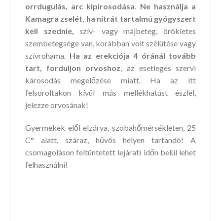
orrdugulás, arc kipirosodása
.
Ne használja a
Kamagra zselét, ha
nitrát tartalmú gyógyszert
kell szednie,
szív- vagy májbeteg, örökletes
szembetegsége van, korábban volt szélütése vagy
szívrohama.
Ha az erekciója 4 óránál tovább
tart, forduljon orvoshoz
, az esetleges szervi
károsodás megelőzése miatt. Ha az itt
felsoroltakon kívül más mellékhatást észlel,
jelezze orvosának!
Gyermekek elől elzárva, szobahőmérsékleten, 25
C° alatt, száraz, hűvös helyen tartandó! A
csomagoláson feltüntetett lejárati időn belül lehet
felhasználni!