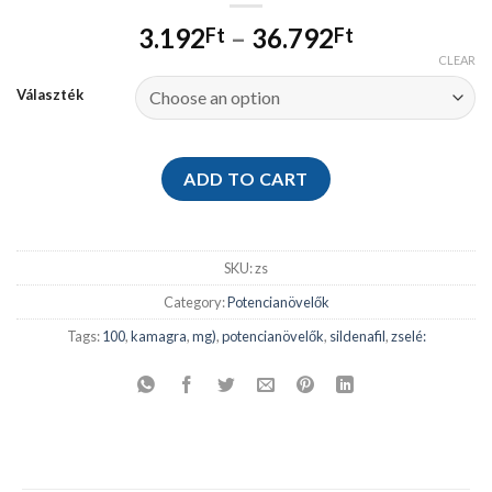
3.192
–
36.792
Ft
Ft
CLEAR
Választék
ADD TO CART
SKU:
zs
Category:
Potencianövelők
Tags:
100
,
kamagra
,
mg)
,
potencianövelők
,
sildenafil
,
zselé: