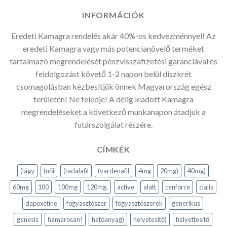
INFORMÁCIÓK
Eredeti Kamagra rendelés akár 40%-os kedvezménnyel! Az
eredeti Kamagra vagy más potencianövelő terméket
tartalmazó megrendelését pénzvisszafizetési garanciával és
feldolgozást követő 1-2 napon belül diszkrét
csomagolásban kézbesítjük önnek Magyarország egész
területén! Ne feledje! A délig leadott Kamagra
megrendeléseket a következő munkanapon átadjuk a
futárszolgálat részére.
CÍMKÉK
(lágy
(női
(tadalafil
(vardenafil
4mg
20mg)
40mg)
60mg
100
100mg
120mg,
active
alatt
cenforce
cialis
dapoxetine
fogyasztószer
fogyasztószerek
generikus
genesis
hamarosan!
hatóanyag)
helyetesitő)
helyettesítő