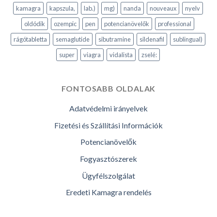
kamagra
kapszula,
lab.)
mg)
nanda
nouveaux
nyelv
oldódik
ozempic
pen
potencianövelők
professional
rágótabletta
semaglutide
sibutramine
sildenafil
sublingual)
super
viagra
vidalista
zselé:
FONTOSABB OLDALAK
Adatvédelmi irányelvek
Fizetési és Szállítási Információk
Potencianövelők
Fogyasztószerek
Ügyfélszolgálat
Eredeti Kamagra rendelés