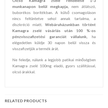
Olcsó Kamagra zselé rendelése 1-3
munkanapon belül megkapja,
nem átlátszó,
buborékos borítékban. A külső csomagoláson
nincs feltüntetve sehol annak tartalma, a
diszkréció miatt.
Webáruházunkban történt
Kamagra zselé vásárlás után 100 %-os
pénzvisszafizetési garanciát vállalunk,
ha
elégedetlen küldje 30 napon belül vissza és
visszafizetjük a termék árát.
Ne feledje, nálunk a legjobb patikai minőségben
Kamagra zselé 100mg eladó, gyors szállítással,
olcsó árakkal.
RELATED PRODUCTS