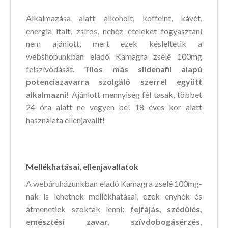
Alkalmazása alatt alkoholt, koffeint, kávét,
energia italt, zsíros, nehéz ételeket fogyasztani
nem ajánlott, mert ezek késleltetik a
webshopunkban eladó Kamagra zselé 100mg
felszívódását.
Tilos
más sildenafil alapú
potenciazavarra szolgáló szerrel együtt
alkalmazni!
Ajánlott mennyiség fél tasak, többet
24 óra alatt ne vegyen be! 18 éves kor alatt
használata ellenjavallt!
Mellékhatásai, ellenjavallatok
A webáruházunkban eladó Kamagra zselé 100mg-
nak is lehetnek mellékhatásai, ezek enyhék és
átmenetiek szoktak lenni
: fejfájás, szédülés,
emésztési zavar, szívdobogásérzés,