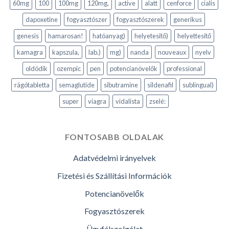
60mg
100
100mg
120mg,
active
alatt
cenforce
cialis
dapoxetine
fogyasztószer
fogyasztószerek
generikus
genesis
hamarosan!
hatóanyag)
helyetesitő)
helyettesítő
kamagra
kapszula,
lab.)
mg)
nanda
nouveaux
nyelv
oldódik
ozempic
pen
potencianövelők
professional
rágótabletta
semaglutide
sibutramine
sildenafil
sublingual)
super
viagra
vidalista
zselé:
FONTOSABB OLDALAK
Adatvédelmi irányelvek
Fizetési és Szállítási Információk
Potencianövelők
Fogyasztószerek
Ügyfélszolgálat