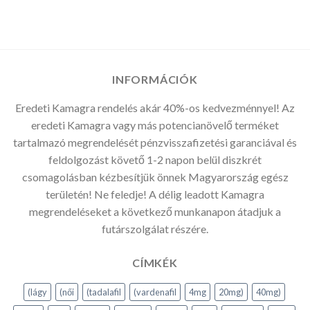
INFORMÁCIÓK
Eredeti Kamagra rendelés akár 40%-os kedvezménnyel! Az
eredeti Kamagra vagy más potencianövelő terméket
tartalmazó megrendelését pénzvisszafizetési garanciával és
feldolgozást követő 1-2 napon belül diszkrét
csomagolásban kézbesítjük önnek Magyarország egész
területén! Ne feledje! A délig leadott Kamagra
megrendeléseket a következő munkanapon átadjuk a
futárszolgálat részére.
CÍMKÉK
(lágy
(női
(tadalafil
(vardenafil
4mg
20mg)
40mg)