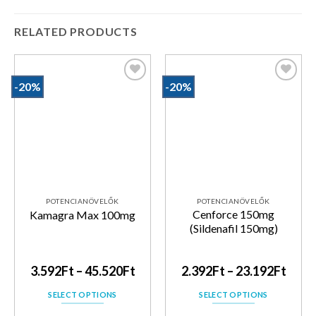
RELATED PRODUCTS
-20%
-20%
Kedvencekhez
Kedvencekhez
POTENCIANÖVELŐK
POTENCIANÖVELŐK
Cenforce 150mg
Kamagra Max 100mg
(Sildenafil 150mg)
3.592
Ft
–
45.520
Ft
2.392
Ft
–
23.192
Ft
SELECT OPTIONS
SELECT OPTIONS