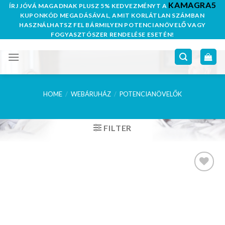
KAMAGRA5
Skip
ÍRJ JÓVÁ MAGADNAK PLUSZ 5% KEDVEZMÉNYT A
KUPONKÓD MEGADÁSÁVAL, AMIT KORLÁTLAN SZÁMBAN
to
HASZNÁLHATSZ FEL BÁRMILYEN POTENCIANÖVELŐ VAGY
content
FOGYASZTÓSZER RENDELÉSE ESETÉN!
HOME
/
WEBÁRUHÁZ
/
POTENCIANÖVELŐK
FILTER
Kedvencekhez