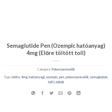
Semaglutide Pen (Ozempic hatóanyag)
4mg (Előre töltött toll)
Category:
Potencianövelők
Tags:
(előre
,
4mg
,
hatóanyag)
,
ozempic
,
pen
,
potencianövelők
,
semaglutide
,
toll!)
,
töltött