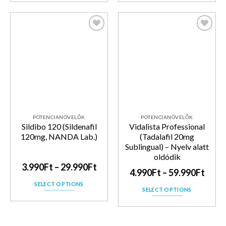
Kedvencekhez
Kedvencekhez
POTENCIANÖVELŐK
POTENCIANÖVELŐK
Sildibo 120 (Sildenafil
Vidalista Professional
120mg, NANDA Lab.)
(Tadalafil 20mg
Sublingual) – Nyelv alatt
oldódik
3.990
Ft
–
29.990
Ft
4.990
Ft
–
59.990
Ft
SELECT OPTIONS
SELECT OPTIONS