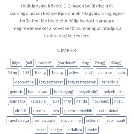
feldolgozást követő 1-2 napon belül diszkrét
csomagolásban kézbesítjük önnek Magyarország egész
területén! Ne feledje! A délig leadott Kamagra
megrendeléseket a következő munkanapon átadjuk a
futárszolgálat részére.
CÍMKÉK
(lágy
(női
(tadalafil
(vardenafil
4mg
20mg)
40mg)
60mg
100
100mg
120mg,
active
alatt
cenforce
cialis
dapoxetine
fogyasztószer
fogyasztószerek
generikus
genesis
hamarosan!
hatóanyag)
helyetesitő)
helyettesítő
kamagra
kapszula,
lab.)
mg)
nanda
nouveaux
nyelv
oldódik
ozempic
pen
potencianövelők
professional
rágótabletta
semaglutide
sibutramine
sildenafil
sublingual)
super
viagra
vidalista
zselé: