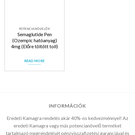
POTENCIANÖVELŐK
Semaglutide Pen
(Ozempic hatóanyag)
4mg (Előre töltött toll)
READ MORE
INFORMÁCIÓK
Eredeti Kamagra rendelés akár 40%-os kedvezménnyel! Az
eredeti Kamagra vagy más potencianövelő terméket
tartalmazó megrendelését pénzvisszafizetési garanciával és