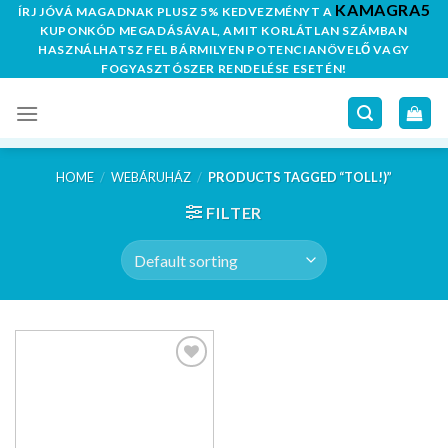
KAMAGRA5
Skip
ÍRJ JÓVÁ MAGADNAK PLUSZ 5% KEDVEZMÉNYT A
KUPONKÓD MEGADÁSÁVAL, AMIT KORLÁTLAN SZÁMBAN
to
HASZNÁLHATSZ FEL BÁRMILYEN POTENCIANÖVELŐ VAGY
content
FOGYASZTÓSZER RENDELÉSE ESETÉN!
HOME
/
WEBÁRUHÁZ
/
PRODUCTS TAGGED “TOLL!)”
FILTER
Kedvencekhez