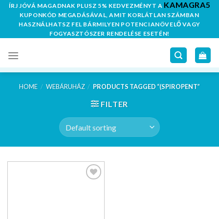
KAMAGRA5
Skip
ÍRJ JÓVÁ MAGADNAK PLUSZ 5% KEDVEZMÉNYT A
KUPONKÓD MEGADÁSÁVAL, AMIT KORLÁTLAN SZÁMBAN
to
HASZNÁLHATSZ FEL BÁRMILYEN POTENCIANÖVELŐ VAGY
content
FOGYASZTÓSZER RENDELÉSE ESETÉN!
HOME
/
WEBÁRUHÁZ
/
PRODUCTS TAGGED “(SPIROPENT”
FILTER
Kedvencekhez