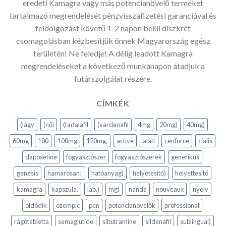
eredeti Kamagra vagy más potencianövelő terméket
tartalmazó megrendelését pénzvisszafizetési garanciával és
feldolgozást követő 1-2 napon belül diszkrét
csomagolásban kézbesítjük önnek Magyarország egész
területén! Ne feledje! A délig leadott Kamagra
megrendeléseket a következő munkanapon átadjuk a
futárszolgálat részére.
CÍMKÉK
(lágy
(női
(tadalafil
(vardenafil
4mg
20mg)
40mg)
60mg
100
100mg
120mg,
active
alatt
cenforce
cialis
dapoxetine
fogyasztószer
fogyasztószerek
generikus
genesis
hamarosan!
hatóanyag)
helyetesitő)
helyettesítő
kamagra
kapszula,
lab.)
mg)
nanda
nouveaux
nyelv
oldódik
ozempic
pen
potencianövelők
professional
rágótabletta
semaglutide
sibutramine
sildenafil
sublingual)