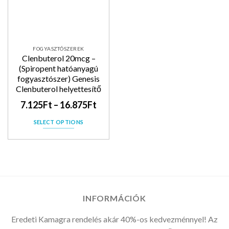
FOGYASZTÓSZEREK
Clenbuterol 20mcg –
(Spiropent hatóanyagú
fogyasztószer) Genesis
Clenbuterol helyettesítő
7.125
Ft
–
16.875
Ft
SELECT OPTIONS
INFORMÁCIÓK
Eredeti Kamagra rendelés akár 40%-os kedvezménnyel! Az