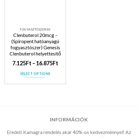
FOGYASZTÓSZEREK
Clenbuterol 20mcg –
(Spiropent hatóanyagú
fogyasztószer) Genesis
Clenbuterol helyettesítő
7.125
Ft
–
16.875
Ft
SELECT OPTIONS
INFORMÁCIÓK
Eredeti Kamagra rendelés akár 40%-os kedvezménnyel! Az