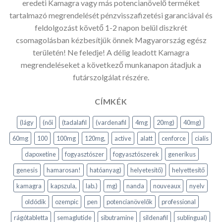
eredeti Kamagra vagy más potencianövelő terméket
tartalmazó megrendelését pénzvisszafizetési garanciával és
feldolgozást követő 1-2 napon belül diszkrét
csomagolásban kézbesítjük önnek Magyarország egész
területén! Ne feledje! A délig leadott Kamagra
megrendeléseket a következő munkanapon átadjuk a
futárszolgálat részére.
CÍMKÉK
(lágy
(női
(tadalafil
(vardenafil
4mg
20mg)
40mg)
60mg
100
100mg
120mg,
active
alatt
cenforce
cialis
dapoxetine
fogyasztószer
fogyasztószerek
generikus
genesis
hamarosan!
hatóanyag)
helyetesitő)
helyettesítő
kamagra
kapszula,
lab.)
mg)
nanda
nouveaux
nyelv
oldódik
ozempic
pen
potencianövelők
professional
rágótabletta
semaglutide
sibutramine
sildenafil
sublingual)