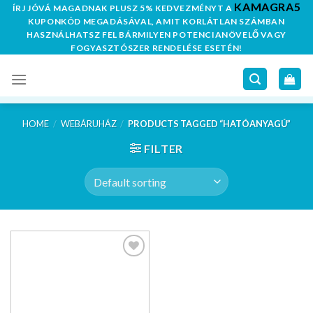
KAMAGRA5
Skip
ÍRJ JÓVÁ MAGADNAK PLUSZ 5% KEDVEZMÉNYT A
KUPONKÓD MEGADÁSÁVAL, AMIT KORLÁTLAN SZÁMBAN
to
HASZNÁLHATSZ FEL BÁRMILYEN POTENCIANÖVELŐ VAGY
content
FOGYASZTÓSZER RENDELÉSE ESETÉN!
HOME
/
WEBÁRUHÁZ
/
PRODUCTS TAGGED “HATÓANYAGÚ”
FILTER
Kedvencekhez