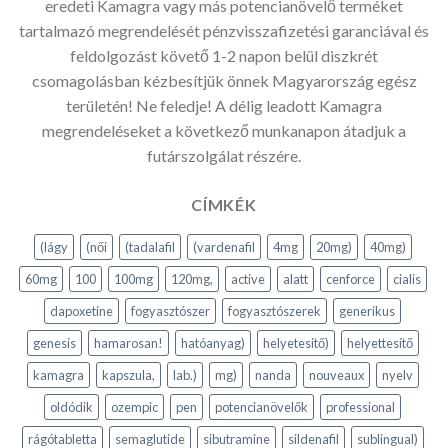
eredeti Kamagra vagy más potencianövelő terméket
tartalmazó megrendelését pénzvisszafizetési garanciával és
feldolgozást követő 1-2 napon belül diszkrét
csomagolásban kézbesítjük önnek Magyarország egész
területén! Ne feledje! A délig leadott Kamagra
megrendeléseket a következő munkanapon átadjuk a
futárszolgálat részére.
CÍMKÉK
(lágy
(női
(tadalafil
(vardenafil
4mg
20mg)
40mg)
60mg
100
100mg
120mg,
active
alatt
cenforce
cialis
dapoxetine
fogyasztószer
fogyasztószerek
generikus
genesis
hamarosan!
hatóanyag)
helyetesitő)
helyettesítő
kamagra
kapszula,
lab.)
mg)
nanda
nouveaux
nyelv
oldódik
ozempic
pen
potencianövelők
professional
rágótabletta
semaglutide
sibutramine
sildenafil
sublingual)