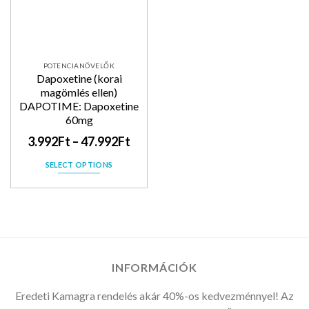
POTENCIANÖVELŐK
Dapoxetine (korai
magömlés ellen)
DAPOTIME: Dapoxetine
60mg
3.992
Ft
–
47.992
Ft
SELECT OPTIONS
INFORMÁCIÓK
Eredeti Kamagra rendelés akár 40%-os kedvezménnyel! Az