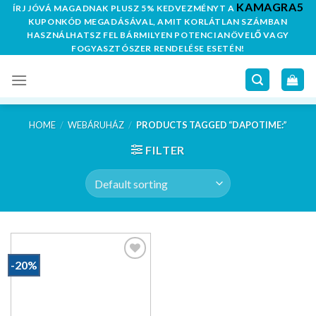
KAMAGRA5
Skip
ÍRJ JÓVÁ MAGADNAK PLUSZ 5% KEDVEZMÉNYT A
KUPONKÓD MEGADÁSÁVAL, AMIT KORLÁTLAN SZÁMBAN
to
HASZNÁLHATSZ FEL BÁRMILYEN POTENCIANÖVELŐ VAGY
content
FOGYASZTÓSZER RENDELÉSE ESETÉN!
HOME
/
WEBÁRUHÁZ
/
PRODUCTS TAGGED “DAPOTIME:”
FILTER
-20%
Kedvencekhez