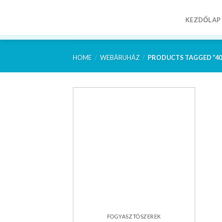
Skip
to
KEZDŐLAP
content
HOME
/
WEBÁRUHÁZ
/
PRODUCTS TAGGED “4
Kedvencekhez
FOGYASZTÓSZEREK