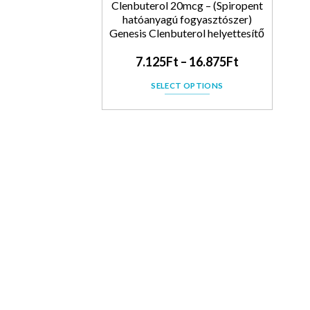
Clenbuterol 20mcg – (Spiropent
hatóanyagú fogyasztószer)
Genesis Clenbuterol helyettesítő
7.125
Ft
–
16.875
Ft
SELECT OPTIONS