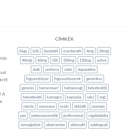
CÍMKÉK
(lágy
(női
(tadalafil
(vardenafil
4mg
20mg)
 más
40mg)
60mg
100
100mg
120mg,
active
alatt
cenforce
cialis
dapoxetine
val
fogyasztószer
fogyasztószerek
generikus
krét
genesis
hamarosan!
hatóanyag)
helyetesitő)
! A
helyettesítő
kamagra
kapszula,
lab.)
mg)
a
nanda
nouveaux
nyelv
oldódik
ozempic
pen
potencianövelők
professional
rágótabletta
semaglutide
sibutramine
sildenafil
sublingual)