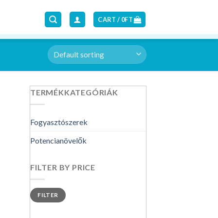
CART /
0
FT
TERMÉKKATEGÓRIÁK
Fogyasztószerek
Potencianövelők
FILTER BY PRICE
Min
Max
FILTER
price
price