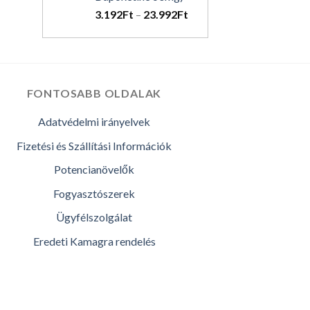
3.192
Ft
–
23.992
Ft
FONTOSABB OLDALAK
Adatvédelmi irányelvek
Fizetési és Szállítási Információk
Potencianövelők
Fogyasztószerek
Ügyfélszolgálat
Eredeti Kamagra rendelés