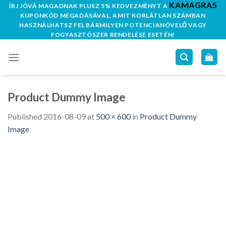
KAMAGRA5
Skip
ÍRJ JÓVÁ MAGADNAK PLUSZ 5% KEDVEZMÉNYT A
KUPONKÓD MEGADÁSÁVAL, AMIT KORLÁTLAN SZÁMBAN
to
HASZNÁLHATSZ FEL BÁRMILYEN POTENCIANÖVELŐ VAGY
content
FOGYASZTÓSZER RENDELÉSE ESETÉN!
Product Dummy Image
Published
2016-08-09
at
500 × 600
in
Product Dummy
Image