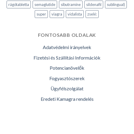
rágótabletta
semaglutide
sibutramine
sildenafil
sublingual)
super
viagra
vidalista
zselé:
FONTOSABB OLDALAK
Adatvédelmi irányelvek
Fizetési és Szállítási Információk
Potencianövelők
Fogyasztószerek
Ügyfélszolgálat
Eredeti Kamagra rendelés