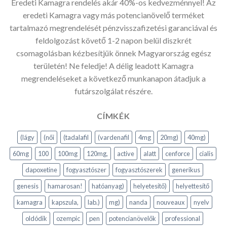
Eredeti Kamagra rendelés akár 40%-os kedvezménnyel! Az
eredeti Kamagra vagy más potencianövelő terméket
tartalmazó megrendelését pénzvisszafizetési garanciával és
feldolgozást követő 1-2 napon belül diszkrét
csomagolásban kézbesítjük önnek Magyarország egész
területén! Ne feledje! A délig leadott Kamagra
megrendeléseket a következő munkanapon átadjuk a
futárszolgálat részére.
CÍMKÉK
(lágy
(női
(tadalafil
(vardenafil
4mg
20mg)
40mg)
60mg
100
100mg
120mg,
active
alatt
cenforce
cialis
dapoxetine
fogyasztószer
fogyasztószerek
generikus
genesis
hamarosan!
hatóanyag)
helyetesitő)
helyettesítő
kamagra
kapszula,
lab.)
mg)
nanda
nouveaux
nyelv
oldódik
ozempic
pen
potencianövelők
professional