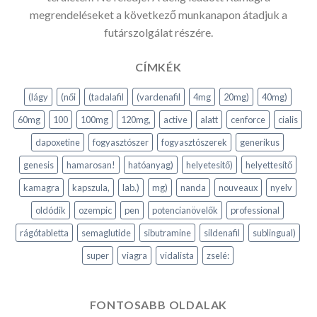
megrendeléseket a következő munkanapon átadjuk a
futárszolgálat részére.
CÍMKÉK
(lágy
(női
(tadalafil
(vardenafil
4mg
20mg)
40mg)
60mg
100
100mg
120mg,
active
alatt
cenforce
cialis
dapoxetine
fogyasztószer
fogyasztószerek
generikus
genesis
hamarosan!
hatóanyag)
helyetesitő)
helyettesítő
kamagra
kapszula,
lab.)
mg)
nanda
nouveaux
nyelv
oldódik
ozempic
pen
potencianövelők
professional
rágótabletta
semaglutide
sibutramine
sildenafil
sublingual)
super
viagra
vidalista
zselé:
FONTOSABB OLDALAK