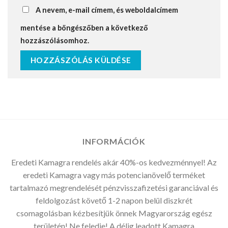
A nevem, e-mail címem, és weboldalcímem
mentése a böngészőben a következő
hozzászólásomhoz.
INFORMÁCIÓK
Eredeti Kamagra rendelés akár 40%-os kedvezménnyel! Az
eredeti Kamagra vagy más potencianövelő terméket
tartalmazó megrendelését pénzvisszafizetési garanciával és
feldolgozást követő 1-2 napon belül diszkrét
csomagolásban kézbesítjük önnek Magyarország egész
területén! Ne feledje! A délig leadott Kamagra