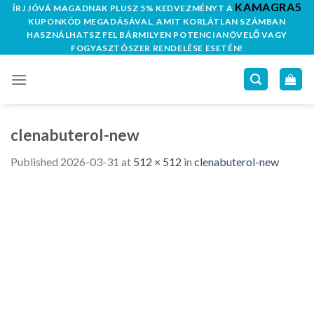
KAMAGRA5
Skip
ÍRJ JÓVÁ MAGADNAK PLUSZ 5% KEDVEZMÉNYT A
KUPONKÓD MEGADÁSÁVAL, AMIT KORLÁTLAN SZÁMBAN
to
HASZNÁLHATSZ FEL BÁRMILYEN POTENCIANÖVELŐ VAGY
content
FOGYASZTÓSZER RENDELÉSE ESETÉN!
clenabuterol-new
Published
2026-03-31
at
512 × 512
in
clenabuterol-new