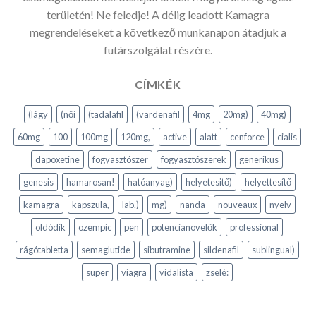
területén! Ne feledje! A délig leadott Kamagra
megrendeléseket a következő munkanapon átadjuk a
futárszolgálat részére.
CÍMKÉK
(lágy
(női
(tadalafil
(vardenafil
4mg
20mg)
40mg)
60mg
100
100mg
120mg,
active
alatt
cenforce
cialis
dapoxetine
fogyasztószer
fogyasztószerek
generikus
genesis
hamarosan!
hatóanyag)
helyetesitő)
helyettesítő
kamagra
kapszula,
lab.)
mg)
nanda
nouveaux
nyelv
oldódik
ozempic
pen
potencianövelők
professional
rágótabletta
semaglutide
sibutramine
sildenafil
sublingual)
super
viagra
vidalista
zselé: