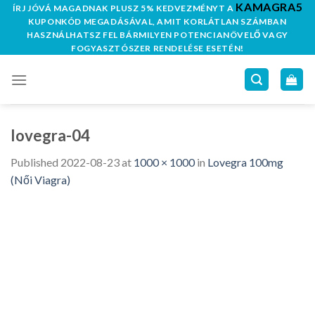
KAMAGRA5
Skip
ÍRJ JÓVÁ MAGADNAK PLUSZ 5% KEDVEZMÉNYT A
KUPONKÓD MEGADÁSÁVAL, AMIT KORLÁTLAN SZÁMBAN
to
HASZNÁLHATSZ FEL BÁRMILYEN POTENCIANÖVELŐ VAGY
content
FOGYASZTÓSZER RENDELÉSE ESETÉN!
lovegra-04
Published
2022-08-23
at
1000 × 1000
in
Lovegra 100mg
(Női Viagra)