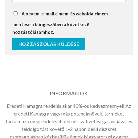
A nevem, e-mail címem, és weboldalcímem
mentése a böngészőben a következő
hozzászólásomhoz.
INFORMÁCIÓK
Eredeti Kamagra rendelés akár 40%-os kedvezménnyel! Az
eredeti Kamagra vagy más potencianövelő terméket
tartalmazó megrendelését pénzvisszafizetési garanciával és
feldolgozást követő 1-2 napon belül diszkrét
csomagolásban kézbesítjük önnek Magyarország egész