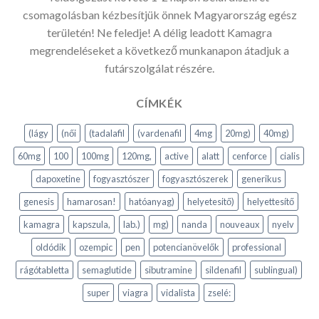
csomagolásban kézbesítjük önnek Magyarország egész
területén! Ne feledje! A délig leadott Kamagra
megrendeléseket a következő munkanapon átadjuk a
futárszolgálat részére.
CÍMKÉK
(lágy
(női
(tadalafil
(vardenafil
4mg
20mg)
40mg)
60mg
100
100mg
120mg,
active
alatt
cenforce
cialis
dapoxetine
fogyasztószer
fogyasztószerek
generikus
genesis
hamarosan!
hatóanyag)
helyetesitő)
helyettesítő
kamagra
kapszula,
lab.)
mg)
nanda
nouveaux
nyelv
oldódik
ozempic
pen
potencianövelők
professional
rágótabletta
semaglutide
sibutramine
sildenafil
sublingual)
super
viagra
vidalista
zselé: