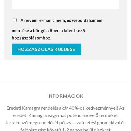
A nevem, e-mail címem, és weboldalcímem
mentése a böngészőben a következő
hozzászólásomhoz.
INFORMÁCIÓK
Eredeti Kamagra rendelés akár 40%-os kedvezménnyel! Az
eredeti Kamagra vagy más potencianövelő terméket
tartalmazó megrendelését pénzvisszafizetési garanciával és
feldolgozást követő 1-2 napon belül diszkrét