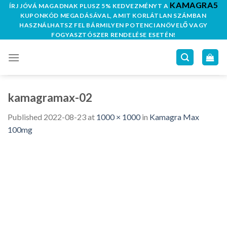
KAMAGRA5
Skip
ÍRJ JÓVÁ MAGADNAK PLUSZ 5% KEDVEZMÉNYT A
KUPONKÓD MEGADÁSÁVAL, AMIT KORLÁTLAN SZÁMBAN
to
HASZNÁLHATSZ FEL BÁRMILYEN POTENCIANÖVELŐ VAGY
content
FOGYASZTÓSZER RENDELÉSE ESETÉN!
kamagramax-02
Published
2022-08-23
at
1000 × 1000
in
Kamagra Max
100mg