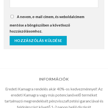
A nevem, e-mail címem, és weboldalcímem
mentése a böngészőben a következő
hozzászólásomhoz.
INFORMÁCIÓK
Eredeti Kamagra rendelés akár 40%-os kedvezménnyel! Az
eredeti Kamagra vagy más potencianövelő terméket
tartalmazó megrendelését pénzvisszafizetési garanciával és
feldolgozást követő 1-2 napon belül diszkrét