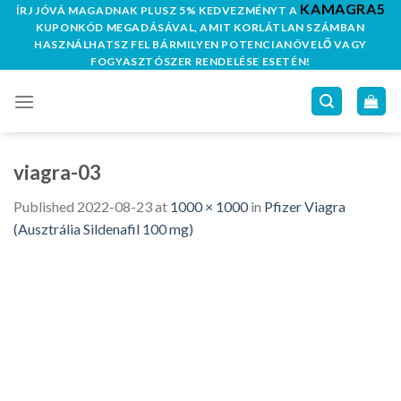
KAMAGRA5
Skip
ÍRJ JÓVÁ MAGADNAK PLUSZ 5% KEDVEZMÉNYT A
KUPONKÓD MEGADÁSÁVAL, AMIT KORLÁTLAN SZÁMBAN
to
HASZNÁLHATSZ FEL BÁRMILYEN POTENCIANÖVELŐ VAGY
content
FOGYASZTÓSZER RENDELÉSE ESETÉN!
viagra-03
Published
2022-08-23
at
1000 × 1000
in
Pfizer Viagra
(Ausztrália Sildenafil 100 mg)