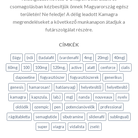
csomagolásban kézbesítjük önnek Magyarország egész
területén! Ne feledje! A délig leadott Kamagra
megrendeléseket a következő munkanapon átadjuk a
futárszolgálat részére.
CÍMKÉK
(lágy
(női
(tadalafil
(vardenafil
4mg
20mg)
40mg)
60mg
100
100mg
120mg,
active
alatt
cenforce
cialis
dapoxetine
fogyasztószer
fogyasztószerek
generikus
genesis
hamarosan!
hatóanyag)
helyetesitő)
helyettesítő
kamagra
kapszula,
lab.)
mg)
nanda
nouveaux
nyelv
oldódik
ozempic
pen
potencianövelők
professional
rágótabletta
semaglutide
sibutramine
sildenafil
sublingual)
super
viagra
vidalista
zselé: