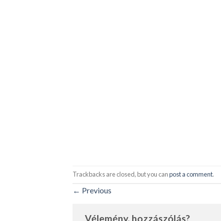
Trackbacks are closed, but you can
post a comment
.
←
Previous
Vélemény, hozzászólás?