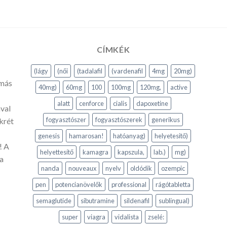
CÍMKÉK
(lágy
(női
(tadalafil
(vardenafil
4mg
20mg)
 más
40mg)
60mg
100
100mg
120mg,
active
alatt
cenforce
cialis
dapoxetine
val
fogyasztószer
fogyasztószerek
generikus
krét
genesis
hamarosan!
hatóanyag)
helyetesitő)
! A
helyettesítő
kamagra
kapszula,
lab.)
mg)
a
nanda
nouveaux
nyelv
oldódik
ozempic
pen
potencianövelők
professional
rágótabletta
semaglutide
sibutramine
sildenafil
sublingual)
super
viagra
vidalista
zselé: