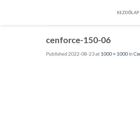
Skip
to
KEZDŐLAP
content
cenforce-150-06
Published
2022-08-23
at
1000 × 1000
in
Ce