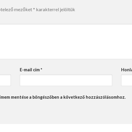
ötelező mezőket
*
karakterrel jelöltük
E-mail cím
*
Honl
lcímem mentése a böngészőben a következő hozzászólásomhoz.