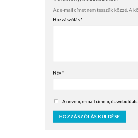
Az e-mail címet nem tesszük közzé.
A k
Hozzászólás
*
Név
*
A nevem, e-mail címem, és webolda