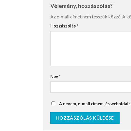
Vélemény, hozzászólás?
Az e-mail címet nem tesszük közzé.
A k
Hozzászólás
*
Név
*
A nevem, e-mail címem, és webolda