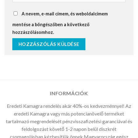
A nevem, e-mail címem, és weboldalcímem
mentése a böngészőben a következő
hozzászólásomhoz.
INFORMÁCIÓK
Eredeti Kamagra rendelés akár 40%-os kedvezménnyel! Az
eredeti Kamagra vagy más potencianövelő terméket
tartalmazó megrendelését pénzvisszafizetési garanciával és
feldolgozást követő 1-2 napon belül diszkrét
csomagolásban kézbesítjük önnek Magyarország egész