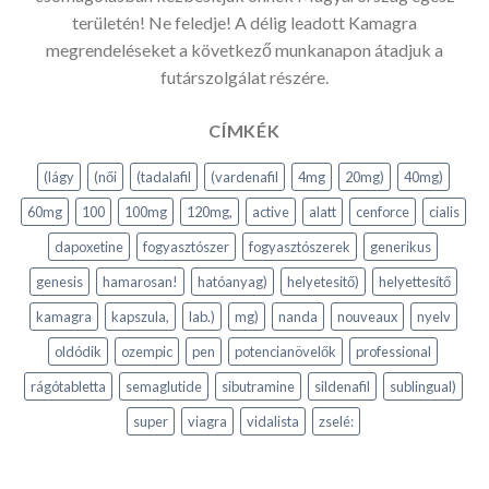
területén! Ne feledje! A délig leadott Kamagra
megrendeléseket a következő munkanapon átadjuk a
futárszolgálat részére.
CÍMKÉK
(lágy
(női
(tadalafil
(vardenafil
4mg
20mg)
40mg)
60mg
100
100mg
120mg,
active
alatt
cenforce
cialis
dapoxetine
fogyasztószer
fogyasztószerek
generikus
genesis
hamarosan!
hatóanyag)
helyetesitő)
helyettesítő
kamagra
kapszula,
lab.)
mg)
nanda
nouveaux
nyelv
oldódik
ozempic
pen
potencianövelők
professional
rágótabletta
semaglutide
sibutramine
sildenafil
sublingual)
super
viagra
vidalista
zselé: