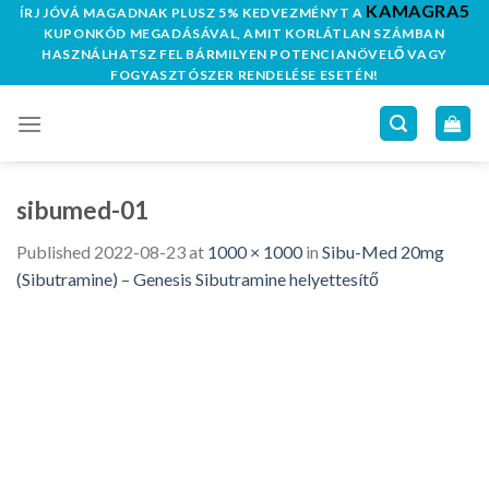
KAMAGRA5
Skip
ÍRJ JÓVÁ MAGADNAK PLUSZ 5% KEDVEZMÉNYT A
KUPONKÓD MEGADÁSÁVAL, AMIT KORLÁTLAN SZÁMBAN
to
HASZNÁLHATSZ FEL BÁRMILYEN POTENCIANÖVELŐ VAGY
content
FOGYASZTÓSZER RENDELÉSE ESETÉN!
sibumed-01
Published
2022-08-23
at
1000 × 1000
in
Sibu-Med 20mg
(Sibutramine) – Genesis Sibutramine helyettesítő