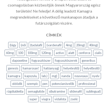
csomagolásban kézbesítjük önnek Magyarország egész
területén! Ne feledje! A délig leadott Kamagra
megrendeléseket a következő munkanapon átadjuk a
futárszolgálat részére.
CÍMKÉK
(lágy
(női
(tadalafil
(vardenafil
4mg
20mg)
40mg)
60mg
100
100mg
120mg,
active
alatt
cenforce
cialis
dapoxetine
fogyasztószer
fogyasztószerek
generikus
genesis
hamarosan!
hatóanyag)
helyetesitő)
helyettesítő
kamagra
kapszula,
lab.)
mg)
nanda
nouveaux
nyelv
oldódik
ozempic
pen
potencianövelők
professional
rágótabletta
semaglutide
sibutramine
sildenafil
sublingual)
super
viagra
vidalista
zselé: