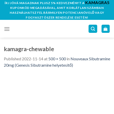
KAMAGRA5
Skip
ÍRJ JÓVÁ MAGADNAK PLUSZ 5% KEDVEZMÉNYT A
KUPONKÓD MEGADÁSÁVAL, AMIT KORLÁTLAN SZÁMBAN
to
HASZNÁLHATSZ FEL BÁRMILYEN POTENCIANÖVELŐ VAGY
content
FOGYASZTÓSZER RENDELÉSE ESETÉN!
kamagra-chewable
Published
2022-11-14
at
500 × 500
in
Nouveaux Sibutramine
20mg (Genesis Sibutramine helyetesitő)