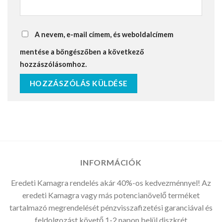
A nevem, e-mail címem, és weboldalcímem
mentése a böngészőben a következő
hozzászólásomhoz.
INFORMÁCIÓK
Eredeti Kamagra rendelés akár 40%-os kedvezménnyel! Az
eredeti Kamagra vagy más potencianövelő terméket
tartalmazó megrendelését pénzvisszafizetési garanciával és
feldolgozást követő 1-2 napon belül diszkrét