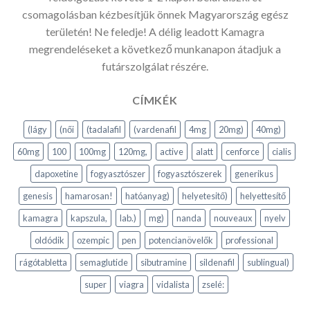
csomagolásban kézbesítjük önnek Magyarország egész
területén! Ne feledje! A délig leadott Kamagra
megrendeléseket a következő munkanapon átadjuk a
futárszolgálat részére.
CÍMKÉK
(lágy
(női
(tadalafil
(vardenafil
4mg
20mg)
40mg)
60mg
100
100mg
120mg,
active
alatt
cenforce
cialis
dapoxetine
fogyasztószer
fogyasztószerek
generikus
genesis
hamarosan!
hatóanyag)
helyetesitő)
helyettesítő
kamagra
kapszula,
lab.)
mg)
nanda
nouveaux
nyelv
oldódik
ozempic
pen
potencianövelők
professional
rágótabletta
semaglutide
sibutramine
sildenafil
sublingual)
super
viagra
vidalista
zselé: