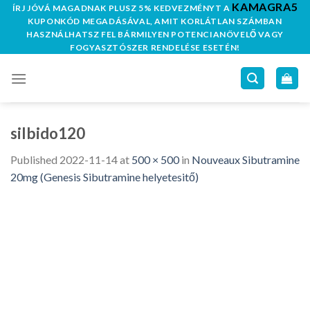
KAMAGRA5
Skip
ÍRJ JÓVÁ MAGADNAK PLUSZ 5% KEDVEZMÉNYT A
KUPONKÓD MEGADÁSÁVAL, AMIT KORLÁTLAN SZÁMBAN
to
HASZNÁLHATSZ FEL BÁRMILYEN POTENCIANÖVELŐ VAGY
content
FOGYASZTÓSZER RENDELÉSE ESETÉN!
silbido120
Published
2022-11-14
at
500 × 500
in
Nouveaux Sibutramine
20mg (Genesis Sibutramine helyetesitő)