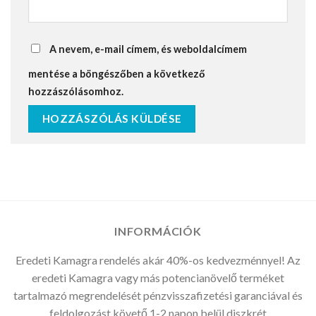
A nevem, e-mail címem, és weboldalcímem
mentése a böngészőben a következő
hozzászólásomhoz.
INFORMÁCIÓK
Eredeti Kamagra rendelés akár 40%-os kedvezménnyel! Az
eredeti Kamagra vagy más potencianövelő terméket
tartalmazó megrendelését pénzvisszafizetési garanciával és
feldolgozást követő 1-2 napon belül diszkrét