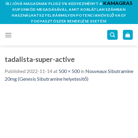
KAMAGRA5
Skip
ÍRJ JÓVÁ MAGADNAK PLUSZ 5% KEDVEZMÉNYT A
KUPONKÓD MEGADÁSÁVAL, AMIT KORLÁTLAN SZÁMBAN
to
HASZNÁLHATSZ FEL BÁRMILYEN POTENCIANÖVELŐ VAGY
content
FOGYASZTÓSZER RENDELÉSE ESETÉN!
tadalista-super-active
Published
2022-11-14
at
500 × 500
in
Nouveaux Sibutramine
20mg (Genesis Sibutramine helyetesitő)