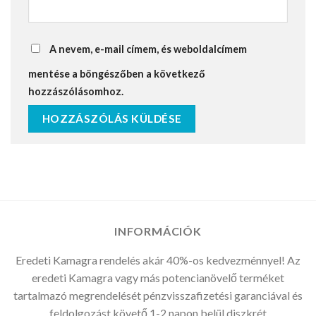
A nevem, e-mail címem, és weboldalcímem
mentése a böngészőben a következő
hozzászólásomhoz.
INFORMÁCIÓK
Eredeti Kamagra rendelés akár 40%-os kedvezménnyel! Az
eredeti Kamagra vagy más potencianövelő terméket
tartalmazó megrendelését pénzvisszafizetési garanciával és
feldolgozást követő 1-2 napon belül diszkrét