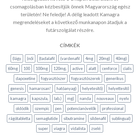
csomagolásban kézbesítjük önnek Magyarország egész
területén! Ne feledje! A délig leadott Kamagra
megrendeléseket a következő munkanapon átadjuk a
futárszolgálat részére.
CÍMKÉK
(lágy
(női
(tadalafil
(vardenafil
4mg
20mg)
40mg)
60mg
100
100mg
120mg,
active
alatt
cenforce
cialis
dapoxetine
fogyasztószer
fogyasztószerek
generikus
genesis
hamarosan!
hatóanyag)
helyetesitő)
helyettesítő
kamagra
kapszula,
lab.)
mg)
nanda
nouveaux
nyelv
oldódik
ozempic
pen
potencianövelők
professional
rágótabletta
semaglutide
sibutramine
sildenafil
sublingual)
super
viagra
vidalista
zselé: