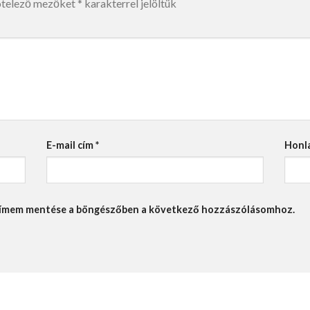
ötelező mezőket
*
karakterrel jelöltük
E-mail cím
*
Honl
lcímem mentése a böngészőben a következő hozzászólásomhoz.