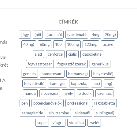
CÍMKÉK
(lágy
(női
(tadalafil
(vardenafil
4mg
20mg)
 más
40mg)
60mg
100
100mg
120mg,
active
alatt
cenforce
cialis
dapoxetine
val
fogyasztószer
fogyasztószerek
generikus
krét
genesis
hamarosan!
hatóanyag)
helyetesitő)
! A
helyettesítő
kamagra
kapszula,
lab.)
mg)
a
nanda
nouveaux
nyelv
oldódik
ozempic
pen
potencianövelők
professional
rágótabletta
semaglutide
sibutramine
sildenafil
sublingual)
super
viagra
vidalista
zselé: