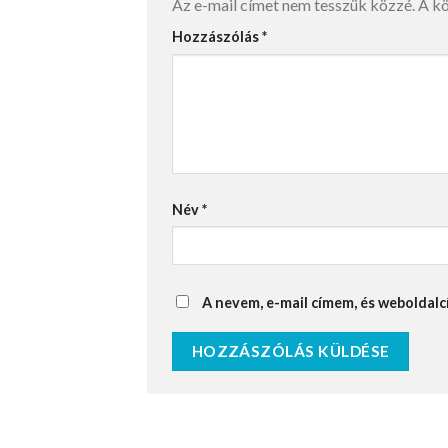
Az e-mail címet nem tesszük közzé.
A k
Hozzászólás
*
Név
*
A nevem, e-mail címem, és webolda