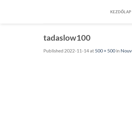
Skip
to
KEZDŐLAP
content
tadaslow100
Published
2022-11-14
at
500 × 500
in
Nouve