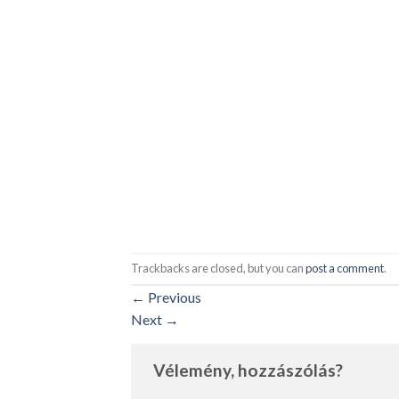
Trackbacks are closed, but you can
post a comment
.
←
Previous
Next
→
Vélemény, hozzászólás?